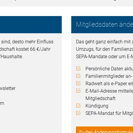
Mitgliedsdaten ände
 sind, desto mehr Einfluss
Das geht ganz einfach mit 
edschaft kostet 66 €/Jahr
Umzugs, für den Familienz
n/Haushalte.
SEPA-Mandate oder um E-M
Persönliche Daten aktu
Familienmitglieder an
Radwelt als e-Paper er
sletter
E-Mail-Adresse mitteil
Mitgliedschaft
rn
Kündigung
SEPA-Mandat für Mitgli
Zu den Änderungsformula