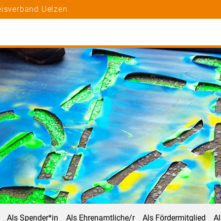
eisverband Uelzen
Als Spender*in
Als Ehrenamtliche/r
Als Fördermitglied
A